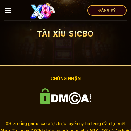
Bỏ
qua
ĐĂNG KÝ
nội
dung
TÀI XỈU SICBO
CHỨNG NHẬN
X8 là cổng game cá cược trực tuyến uy tín hàng đầu tại Việt
Nam. Tải ngay X8Club trên smartphone cho APK, IOS và Android