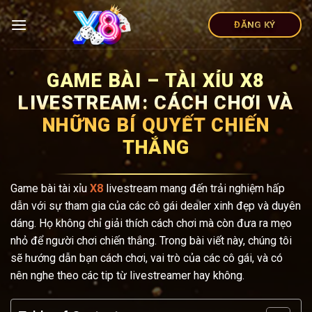
Bỏ
qua
ĐĂNG KÝ
nội
dung
GAME BÀI – TÀI XỈU X8
LIVESTREAM: CÁCH CHƠI VÀ
NHỮNG BÍ QUYẾT CHIẾN
THẮNG
Game bài tài xỉu
X8
livestream mang đến trải nghiệm hấp
dẫn với sự tham gia của các cô gái dealer xinh đẹp và duyên
dáng. Họ không chỉ giải thích cách chơi mà còn đưa ra mẹo
nhỏ để người chơi chiến thắng. Trong bài viết này, chúng tôi
sẽ hướng dẫn bạn cách chơi, vai trò của các cô gái, và có
nên nghe theo các tip từ livestreamer hay không.