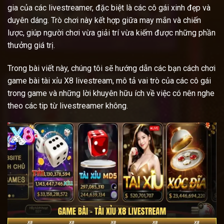
gia của các livestreamer, đặc biệt là các cô gái xinh đẹp và
duyên dáng. Trò chơi này kết hợp giữa may mắn và chiến
lược, giúp người chơi vừa giải trí vừa kiếm được những phần
thưởng giá trị.
Trong bài viết này, chúng tôi sẽ hướng dẫn các bạn cách chơi
game bài tài xỉu X8 livestream, mô tả vai trò của các cô gái
trong game và những lời khuyên hữu ích về việc có nên nghe
theo các tip từ livestreamer không.