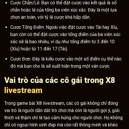
Cược Chẵn/Lẻ: Bạn có thể đặt cược vào kết quả là số
chẵn hoặc lẻ của tổng ba viên xúc xắc. Đây là một lựa
chọn an toàn, với tỷ lệ cược khá hấp dẫn.
Cược Tổng Điểm: Ngoài việc đặt cược vào Tài hay Xỉu,
bạn còn có thể đặt cược vào tổng điểm của ba viên xúc
xắc sẽ là bao nhiêu, ví dụ như tổng điểm từ 3 đến 10
(Xỉu) hoặc từ 11 đến 17 (Tài).
Cược Đơn: Đây là kiểu cược vào một số điểm cụ thể nào
đó mà bạn cho là sẽ xuất hiện trong một ván cược.
Vai trò của các cô gái trong X8
livestream
Trong game bài X8 livestream, các cô gái không chỉ đóng
vai trò là người dẫn dắt trò chơi mà còn là người gợi ý, giải
thích và thậm chí là tạo cảm hứng cho người chơi. Họ không
chỉ có ngoại hình xinh đẹp mà còn rất thông minh và khéo